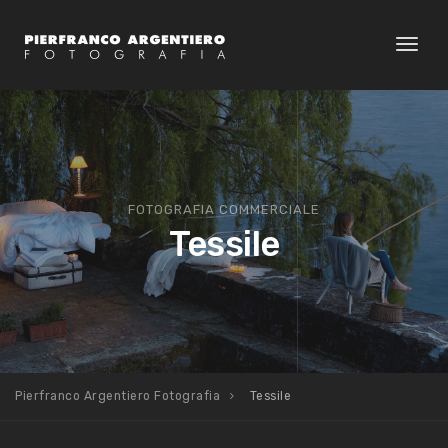
Toggl
naviga
FOTOGRAFIA COMMERCIALE
Tessile
Pierfranco Argentiero Fotografia
Tessile